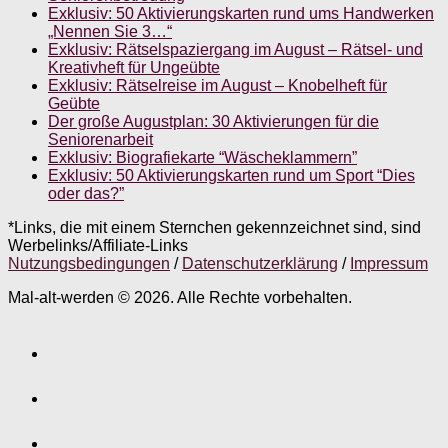
Exklusiv: 50 Aktivierungskarten rund ums Handwerken
„Nennen Sie 3…“
Exklusiv: Rätselspaziergang im August – Rätsel- und
Kreativheft für Ungeübte
Exklusiv: Rätselreise im August – Knobelheft für
Geübte
Der große Augustplan: 30 Aktivierungen für die
Seniorenarbeit
Exklusiv: Biografiekarte “Wäscheklammern”
Exklusiv: 50 Aktivierungskarten rund um Sport “Dies
oder das?”
*Links, die mit einem Sternchen gekennzeichnet sind, sind
Werbelinks/Affiliate-Links
Nutzungsbedingungen
/
Datenschutzerklärung
/
Impressum
Mal-alt-werden © 2026. Alle Rechte vorbehalten.