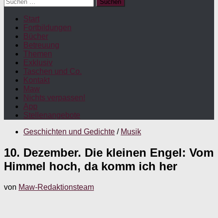
Suchen
nach:
Start
Fortbildungen
Bücher
Betreuung
Themen
Exklusiv
Taschen und Co.
Kontakt
Maw
Nichts verpassen!
App
Stellenangebote
Geschichten und Gedichte
/
Musik
10. Dezember. Die kleinen Engel: Vom
Himmel hoch, da komm ich her
von
Maw-Redaktionsteam